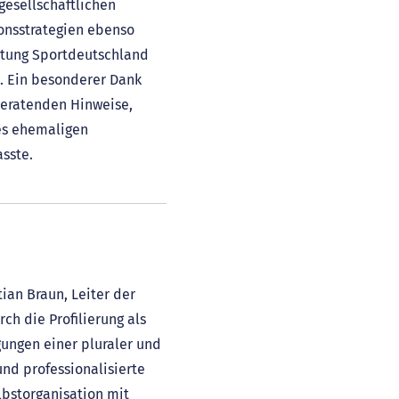
gesellschaftlichen
onsstrategien ebenso
chtung Sportdeutschland
. Ein besonderer Dank
 beratenden Hinweise,
es ehemaligen
sste.
ian Braun, Leiter der
ch die Profilierung als
gungen einer pluraler und
nd professionalisierte
lbstorganisation mit