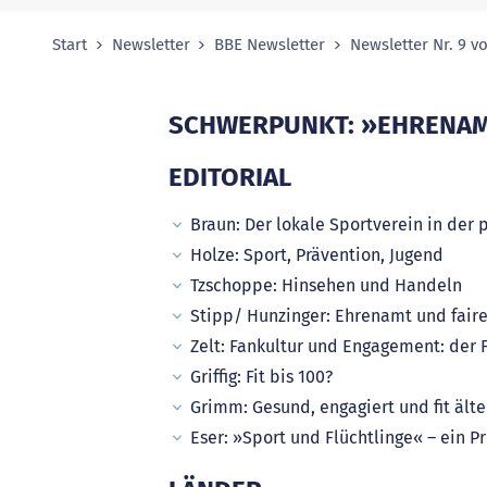
Start
Newsletter
BBE Newsletter
Newsletter Nr. 9 v
Sie sind hier:
SCHWERPUNKT: »EHRENAM
EDITORIAL
Braun: Der lokale Sportverein in der 
Holze: Sport, Prävention, Jugend
Tzschoppe: Hinsehen und Handeln
Stipp/ Hunzinger: Ehrenamt und faire
Zelt: Fankultur und Engagement: der F
Griffig: Fit bis 100?
Grimm: Gesund, engagiert und fit äl
Eser: »Sport und Flüchtlinge« – ein 