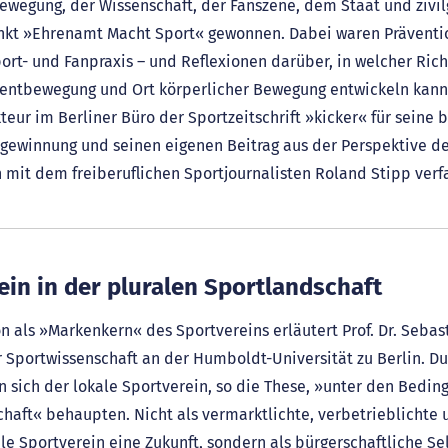
wegung, der Wissenschaft, der Fanszene, dem Staat und zivil
nkt »Ehrenamt Macht Sport« gewonnen. Dabei waren Präventi
ort- und Fanpraxis – und Reflexionen darüber, in welcher Ri
mentbewegung und Ort körperlicher Bewegung entwickeln kann
eur im Berliner Büro der Sportzeitschrift »kicker« für seine
ngewinnung und seinen eigenen Beitrag aus der Perspektive d
mit dem freiberuflichen Sportjournalisten Roland Stipp verfa
ein in der pluralen Sportlandschaft
 als »Markenkern« des Sportvereins erläutert Prof. Dr. Sebast
r Sportwissenschaft an der Humboldt-Universität zu Berlin. Dur
n sich der lokale Sportverein, so die These, »unter den Bedin
aft« behaupten. Nicht als vermarktlichte, verbetrieblichte u
le Sportverein eine Zukunft, sondern als bürgerschaftliche Se