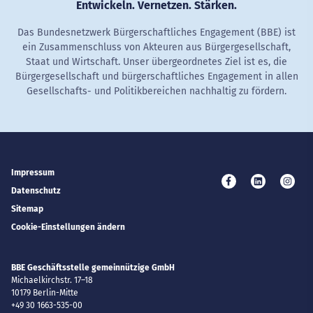
Entwickeln. Vernetzen. Stärken.
Das Bundesnetzwerk Bürgerschaftliches Engagement (BBE) ist
ein Zusammenschluss von Akteuren aus Bürgergesellschaft,
Staat und Wirtschaft. Unser übergeordnetes Ziel ist es, die
Bürgergesellschaft und bürgerschaftliches Engagement in allen
Gesellschafts- und Politikbereichen nachhaltig zu fördern.
Impressum
Besuchen Sie uns 
Besuchen Si
Besuc
Datenschutz
Sitemap
Cookie-Einstellungen ändern
BBE Geschäftsstelle gemeinnützige GmbH
Michaelkirchstr. 17–18
10179
Berlin-Mitte
+49 30 1663-535-00