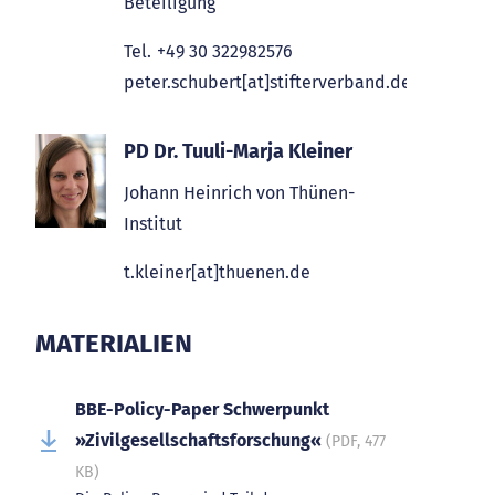
Beteiligung
Tel.
+49 30 322982576
peter.schubert[at]stifterverband.de
PD Dr. Tuuli-Marja Kleiner
Johann Heinrich von Thünen-
Institut
t.kleiner[at]thuenen.de
MATERIALIEN
BBE-Policy-Paper Schwerpunkt
»Zivilgesellschaftsforschung«
(PDF, 477
KB)