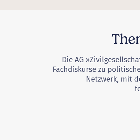
Them
Die AG »Zivilgesellsch
Fachdiskurse zu politisch
Netzwerk, mit d
f