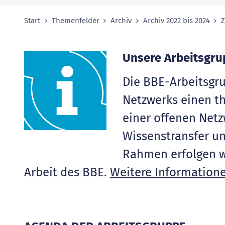
Start
Themenfelder
Archiv
Archiv 2022 bis 2024
Z
Sie sind hier:
Unsere Arbeitsgr
Die BBE-Arbeitsgr
Netzwerks einen t
einer offenen Netz
Wissenstransfer un
Rahmen erfolgen w
Arbeit des BBE.
Weitere Information