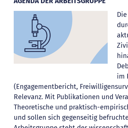
AGENDA DER ARBEITSGRUPPE
Die
dur
akt
Ziv
hin
Deb
im 
(Engagementbericht, Freiwilligensurve
Relevanz. Mit Publikationen und Ver
Theoretische und praktisch-empiris
und sollen sich gegenseitig befrucht
Arbeitsgruppe steht der wissenschaftl