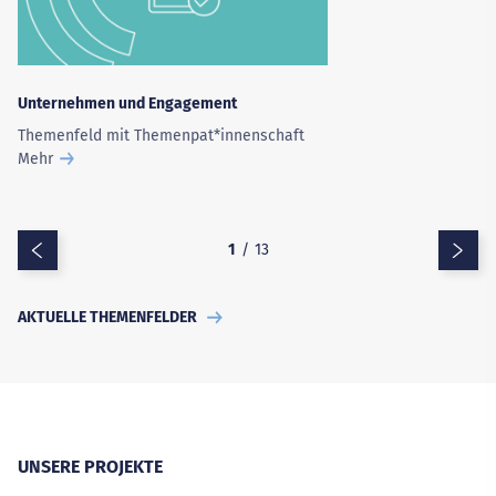
Unternehmen und Engagement
Themenfeld mit Themenpat*innenschaft
Mehr
Zurück
Vo
1
/
13
AKTUELLE THEMENFELDER
UNSERE PROJEKTE