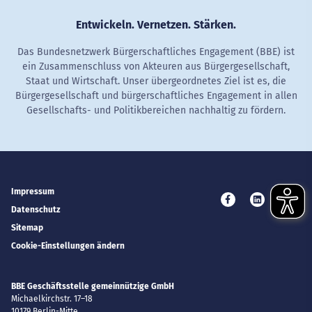
Entwickeln. Vernetzen. Stärken.
Das Bundesnetzwerk Bürgerschaftliches Engagement (BBE) ist
ein Zusammenschluss von Akteuren aus Bürgergesellschaft,
Staat und Wirtschaft. Unser übergeordnetes Ziel ist es, die
Bürgergesellschaft und bürgerschaftliches Engagement in allen
Gesellschafts- und Politikbereichen nachhaltig zu fördern.
Impressum
Besuchen Sie uns 
Besuchen Si
Besuc
Datenschutz
Sitemap
Cookie-Einstellungen ändern
BBE Geschäftsstelle gemeinnützige GmbH
Michaelkirchstr. 17–18
10179
Berlin-Mitte