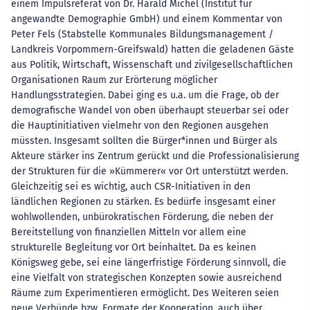
einem Impulsreferat von Dr. Harald Michel (Institut für
angewandte Demographie GmbH) und einem Kommentar von
Peter Fels (Stabstelle Kommunales Bildungsmanagement /
Landkreis Vorpommern-Greifswald) hatten die geladenen Gäste
aus Politik, Wirtschaft, Wissenschaft und zivilgesellschaftlichen
Organisationen Raum zur Erörterung möglicher
Handlungsstrategien. Dabei ging es u.a. um die Frage, ob der
demografische Wandel von oben überhaupt steuerbar sei oder
die Hauptinitiativen vielmehr von den Regionen ausgehen
müssten. Insgesamt sollten die Bürger*innen und Bürger als
Akteure stärker ins Zentrum gerückt und die Professionalisierung
der Strukturen für die »Kümmerer« vor Ort unterstützt werden.
Gleichzeitig sei es wichtig, auch CSR-Initiativen in den
ländlichen Regionen zu stärken. Es bedürfe insgesamt einer
wohlwollenden, unbürokratischen Förderung, die neben der
Bereitstellung von finanziellen Mitteln vor allem eine
strukturelle Begleitung vor Ort beinhaltet. Da es keinen
Königsweg gebe, sei eine längerfristige Förderung sinnvoll, die
eine Vielfalt von strategischen Konzepten sowie ausreichend
Räume zum Experimentieren ermöglicht. Des Weiteren seien
neue Verbünde bzw. Formate der Kooperation, auch über