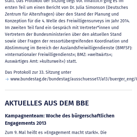
statt. Das Protokoll der Sitzung liegt vor. Inhaltlich ging es im
ersten Teil um einen Bericht von Dr. Julia Simonson (Deutsches
Zentrum für Altersfragen) über den Stand der Planung und
Konzeption für die 4. Welle des Freiwilligensurveys im Jahr 2014.
Im zweiten Teil fand ein Gespräch mit Vertreter*innen und
Vertretern der Bundesministerien über den aktuellen Stand
sowie über Fragen der ressortübergreifenden Koordination und
Abstimmung im Bereich der Auslandsfreiwilligendienste (BMFSFJ:
»Internationaler Freiwilligendienst«; BMZ: »weltwärts«;
Auswärtiges Amt: »kulturweit«) statt.
Das Protokoll zur 33. Sitzung unter
www.bundestag.de/bundestag/ausschuesse17/a13/buerger_eng/Oe
AKTUELLES AUS DEM BBE
Kampagnenteam: Woche des bürgerschaftlichen
Engagements 2013
Zum 9. Mal heißt es »Engagement macht stark!«. Die