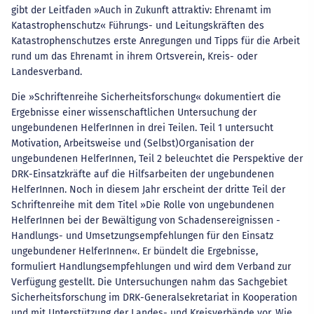
gibt der Leitfaden »Auch in Zukunft attraktiv: Ehrenamt im
Katastrophenschutz« Führungs- und Leitungskräften des
Katastrophenschutzes erste Anregungen und Tipps für die Arbeit
rund um das Ehrenamt in ihrem Ortsverein, Kreis- oder
Landesverband.
Die »Schriftenreihe Sicherheitsforschung« dokumentiert die
Ergebnisse einer wissenschaftlichen Untersuchung der
ungebundenen HelferInnen in drei Teilen. Teil 1 untersucht
Motivation, Arbeitsweise und (Selbst)Organisation der
ungebundenen HelferInnen, Teil 2 beleuchtet die Perspektive der
DRK-Einsatzkräfte auf die Hilfsarbeiten der ungebundenen
HelferInnen. Noch in diesem Jahr erscheint der dritte Teil der
Schriftenreihe mit dem Titel »Die Rolle von ungebundenen
HelferInnen bei der Bewältigung von Schadensereignissen -
Handlungs- und Umsetzungsempfehlungen für den Einsatz
ungebundener HelferInnen«. Er bündelt die Ergebnisse,
formuliert Handlungsempfehlungen und wird dem Verband zur
Verfügung gestellt. Die Untersuchungen nahm das Sachgebiet
Sicherheitsforschung im DRK-Generalsekretariat in Kooperation
und mit Unterstützung der Landes- und Kreisverbände vor. Wie