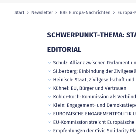
Start
Newsletter
BBE Europa-Nachrichten
Europa-N
Sie sind hier:
SCHWERPUNKT-THEMA: STA
EDITORIAL
Schulz: Allianz zwischen Parlament un
Silberberg: Einbindung der Zivilgesel
Heinisch: Staat, Zivilgesellschaft und
Kühnel: EU, Bürger und Vertrauen
Kohler-Koch: Kommission als Verbünde
Klein: Engagement- und Demokratiepo
EUROPÄISCHE ENGAGEMENTPOLITIK 
EU-Kommission streicht Europäische S
Empfehlungen der Civic Solidarity Pl