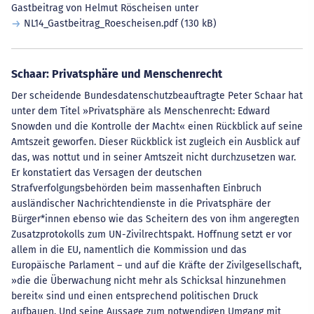
Gastbeitrag von Helmut Röscheisen unter
NL14_Gastbeitrag_Roescheisen.pdf
(130 kB)
Schaar: Privatsphäre und Menschenrecht
Der scheidende Bundesdatenschutzbeauftragte Peter Schaar hat
unter dem Titel »Privatsphäre als Menschenrecht: Edward
Snowden und die Kontrolle der Macht« einen Rückblick auf seine
Amtszeit geworfen. Dieser Rückblick ist zugleich ein Ausblick auf
das, was nottut und in seiner Amtszeit nicht durchzusetzen war.
Er konstatiert das Versagen der deutschen
Strafverfolgungsbehörden beim massenhaften Einbruch
ausländischer Nachrichtendienste in die Privatsphäre der
Bürger*innen ebenso wie das Scheitern des von ihm angeregten
Zusatzprotokolls zum UN-Zivilrechtspakt. Hoffnung setzt er vor
allem in die EU, namentlich die Kommission und das
Europäische Parlament – und auf die Kräfte der Zivilgesellschaft,
»die die Überwachung nicht mehr als Schicksal hinzunehmen
bereit« sind und einen entsprechend politischen Druck
aufbauen. Und seine Aussage zum notwendigen Umgang mit