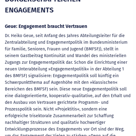
ENGAGEMENTS
Geue: Engagement braucht Vertrauen
Dr. Heiko Geue, seit Anfang des Jahres Abteilungsleiter für die
Zentralabteilung und Engagementpolitik im Bundesministerium
für Familie, Senioren, Frauen und Jugend (BMFSFJ), stellt in
seinem Gastbeitrag Kontinuität und Wandel des ministeriellen
Zugangs zur Engagementpolitik dar. Schon die Einrichtung einer
neuen Unterabteilung »Engagementpolitik« in der Abteilung 1
des BMFSFJ signalisiere: Engagementpolitik soll künftig ein
Schwerpunktthema auf Augenhöhe mit den »klassischen«
Bereichen des BMFSFJ sein. Diese neue Engagementpolitik soll
eine dialogorientierte, kooperativ-qualitative, auf den Erhalt und
den Ausbau von Vertrauen gerichtete Programm- und
Prozesspolitik sein. Nicht »Projektitis«, sondern eine
erfolgreiche trisektorale Zusammenarbeit zur Schaffung
nachhaltiger Strukturen und qualitativ hochwertiger
Entwicklungsprozesse des Engagements vor Ort sind der Weg,
um das Engagement der Vielen zu stärken: »Denn auf die