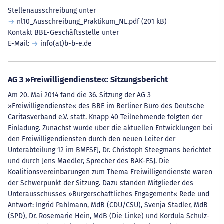
Stellenausschreibung unter
nl10_Ausschreibung_Praktikum_NL.pdf
(201 kB)
Kontakt BBE-Geschäftsstelle unter
E-Mail:
info(at)b-b-e.de
AG 3 »Freiwilligendienste«: Sitzungsbericht
Am 20. Mai 2014 fand die 36. Sitzung der AG 3
»Freiwilligendienste« des BBE im Berliner Büro des Deutsche
Caritasverband e.V. statt. Knapp 40 Teilnehmende folgten der
Einladung. Zunächst wurde über die aktuellen Entwicklungen bei
den Freiwilligendiensten durch den neuen Leiter der
Unterabteilung 12 im BMFSFJ, Dr. Christoph Steegmans berichtet
und durch Jens Maedler, Sprecher des BAK-FSJ. Die
Koalitionsvereinbarungen zum Thema Freiwilligendienste waren
der Schwerpunkt der Sitzung. Dazu standen Mitglieder des
Unterausschusses »Bürgerschaftliches Engagement« Rede und
Antwort: Ingrid Pahlmann, MdB (CDU/CSU), Svenja Stadler, MdB
(SPD), Dr. Rosemarie Hein, MdB (Die Linke) und Kordula Schulz-