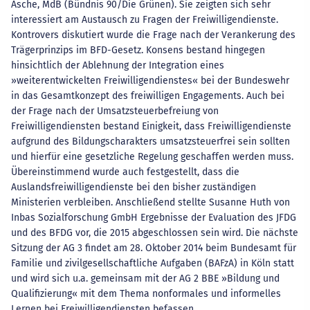
Asche, MdB (Bündnis 90/Die Grünen). Sie zeigten sich sehr
interessiert am Austausch zu Fragen der Freiwilligendienste.
Kontrovers diskutiert wurde die Frage nach der Verankerung des
Trägerprinzips im BFD-Gesetz. Konsens bestand hingegen
hinsichtlich der Ablehnung der Integration eines
»weiterentwickelten Freiwilligendienstes« bei der Bundeswehr
in das Gesamtkonzept des freiwilligen Engagements. Auch bei
der Frage nach der Umsatzsteuerbefreiung von
Freiwilligendiensten bestand Einigkeit, dass Freiwilligendienste
aufgrund des Bildungscharakters umsatzsteuerfrei sein sollten
und hierfür eine gesetzliche Regelung geschaffen werden muss.
Übereinstimmend wurde auch festgestellt, dass die
Auslandsfreiwilligendienste bei den bisher zuständigen
Ministerien verbleiben. Anschließend stellte Susanne Huth von
Inbas Sozialforschung GmbH Ergebnisse der Evaluation des JFDG
und des BFDG vor, die 2015 abgeschlossen sein wird. Die nächste
Sitzung der AG 3 findet am 28. Oktober 2014 beim Bundesamt für
Familie und zivilgesellschaftliche Aufgaben (BAFzA) in Köln statt
und wird sich u.a. gemeinsam mit der AG 2 BBE »Bildung und
Qualifizierung« mit dem Thema nonformales und informelles
Lernen bei Freiwilligendiensten befassen.