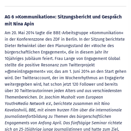
AG 6 »Kommunikation«: Sitzungsbericht und Gespräch
mit Nina Apin
Am 20. Mai 2014 tagte die BBE-Arbeitsgruppe »Kommunikation«
in der Konferenzzone des ZDF in Berlin. In der Sitzung berichtete
Dieter Rehwinkel über den Planungsstand der »Woche des
bürgerschaftlichen Engagement«, die in diesem Jahr ihr
10jähriges Jubiläum feiert. Frau Lange von Engagement Global
stellte die positive Resonanz zum Twitterprojekt
»@meinEngagement« vor, das am 1. Juni 2014 an den Start gehen
wird. Der Twitteraccount, der im Wochenrhythmus an Engagierte
weitergegeben wird, hat schon jetzt 120 Follower und bereits
über 30 Twitterautor
innen jeden Alters und aus verschiedensten
Themenbereichen. Dr. Joachim Musholt vom European
Youth4Media Network e.V., berichtete zusammen mit Nino
Kavelashvili, BBE, mit einem kurzen Film über die internationale
Journalistenfortbildung zu Themen des bürgerschaftlichen
Engagements von Anfang April. Das fünftägige Seminar richtete
sich an 25-35jährige junge Journalist
innen und hatte zum Ziel,