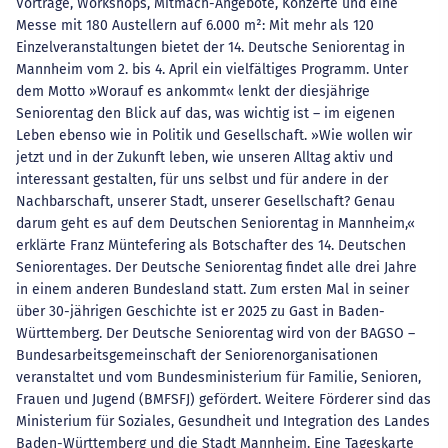
Vorträge, Workshops, Mitmach-Angebote, Konzerte und eine
Messe mit 180 Austellern auf 6.000 m²: Mit mehr als 120
Einzelveranstaltungen bietet der 14. Deutsche Seniorentag in
Mannheim vom 2. bis 4. April ein vielfältiges Programm. Unter
dem Motto »Worauf es ankommt« lenkt der diesjährige
Seniorentag den Blick auf das, was wichtig ist – im eigenen
Leben ebenso wie in Politik und Gesellschaft. »Wie wollen wir
jetzt und in der Zukunft leben, wie unseren Alltag aktiv und
interessant gestalten, für uns selbst und für andere in der
Nachbarschaft, unserer Stadt, unserer Gesellschaft? Genau
darum geht es auf dem Deutschen Seniorentag in Mannheim,«
erklärte Franz Müntefering als Botschafter des 14. Deutschen
Seniorentages. Der Deutsche Seniorentag findet alle drei Jahre
in einem anderen Bundesland statt. Zum ersten Mal in seiner
über 30-jährigen Geschichte ist er 2025 zu Gast in Baden-
Württemberg. Der Deutsche Seniorentag wird von der BAGSO –
Bundesarbeitsgemeinschaft der Seniorenorganisationen
veranstaltet und vom Bundesministerium für Familie, Senioren,
Frauen und Jugend (BMFSFJ) gefördert. Weitere Förderer sind das
Ministerium für Soziales, Gesundheit und Integration des Landes
Baden-Württemberg und die Stadt Mannheim. Eine Tageskarte