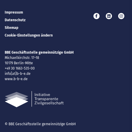
Impressum
Besuchen Sie uns 
Besuchen Si
Besuc
Datenschutz
Sitemap
Cookie-Einstellungen ändern
BBE Geschäftsstelle gemeinnützige GmbH
Michaelkirchstr. 17–18
10179
Berlin-Mitte
+49 30 1663-535-00
E-Mail
info[at]b-b-e.de
Website
www.b-b-e.de
© BBE Geschäftsstelle gemeinnützige GmbH