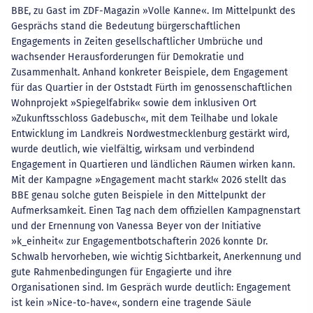
BBE, zu Gast im ZDF-Magazin »Volle Kanne«. Im Mittelpunkt des
Gesprächs stand die Bedeutung bürgerschaftlichen
Engagements in Zeiten gesellschaftlicher Umbrüche und
wachsender Herausforderungen für Demokratie und
Zusammenhalt. Anhand konkreter Beispiele, dem Engagement
für das Quartier in der Oststadt Fürth im genossenschaftlichen
Wohnprojekt »Spiegelfabrik« sowie dem inklusiven Ort
»Zukunftsschloss Gadebusch«, mit dem Teilhabe und lokale
Entwicklung im Landkreis Nordwestmecklenburg gestärkt wird,
wurde deutlich, wie vielfältig, wirksam und verbindend
Engagement in Quartieren und ländlichen Räumen wirken kann.
Mit der Kampagne »Engagement macht stark!« 2026 stellt das
BBE genau solche guten Beispiele in den Mittelpunkt der
Aufmerksamkeit. Einen Tag nach dem offiziellen Kampagnenstart
und der Ernennung von Vanessa Beyer von der Initiative
»k_einheit« zur Engagementbotschafterin 2026 konnte Dr.
Schwalb hervorheben, wie wichtig Sichtbarkeit, Anerkennung und
gute Rahmenbedingungen für Engagierte und ihre
Organisationen sind. Im Gespräch wurde deutlich: Engagement
ist kein »Nice-to-have«, sondern eine tragende Säule