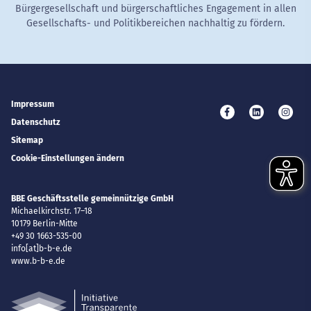
Bürgergesellschaft und bürgerschaftliches Engagement in allen
Gesellschafts- und Politikbereichen nachhaltig zu fördern.
Impressum
Besuchen Sie uns 
Besuchen Si
Besuc
Datenschutz
Sitemap
Cookie-Einstellungen ändern
BBE Geschäftsstelle gemeinnützige GmbH
Michaelkirchstr. 17–18
10179
Berlin-Mitte
+49 30 1663-535-00
E-Mail
info[at]b-b-e.de
Website
www.b-b-e.de