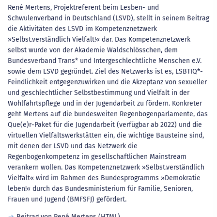
René Mertens, Projektreferent beim Lesben- und
Schwulenverband in Deutschland (LSVD), stellt in seinem Beitrag
die Aktivitäten des LSVD im Kompetenznetzwerk
»Selbst.verständlich Vielfalt!« dar. Das Kompetenznetzwerk
selbst wurde von der Akademie Waldschlösschen, dem
Bundesverband Trans* und Intergeschlechtliche Menschen e.V.
sowie dem LSVD gegründet. Ziel des Netzwerks ist es, LSBTIQ*-
Feindlichkeit entgegenzuwirken und die Akzeptanz von sexueller
und geschlechtlicher Selbstbestimmung und Vielfalt in der
Wohlfahrtspflege und in der Jugendarbeit zu fördern. Konkreter
geht Mertens auf die bundesweiten Regenbogenparlamente, das
Que(e)r-Paket für die Jugendarbeit (verfügbar ab 2022) und die
virtuellen Vielfaltswerkstätten ein, die wichtige Bausteine sind,
mit denen der LSVD und das Netzwerk die
Regenbogenkompetenz im gesellschaftlichen Mainstream
verankern wollen. Das Kompetenznetzwerk »Selbst.verständlich
Vielfalt« wird im Rahmen des Bundesprogramms »Demokratie
leben!« durch das Bundesministerium für Familie, Senioren,
Frauen und Jugend (BMFSFJ) gefördert.
Beitrag von René Mertens (HTML)