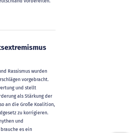
utschland vorbereiten.
tsextremismus
 und Rassismus wurden
rschlägen vorgebracht.
rtung und stellt
derung als Stärkung der
so an die Große Koalition,
gesetz zu korrigieren.
smythen und
 brauche es ein