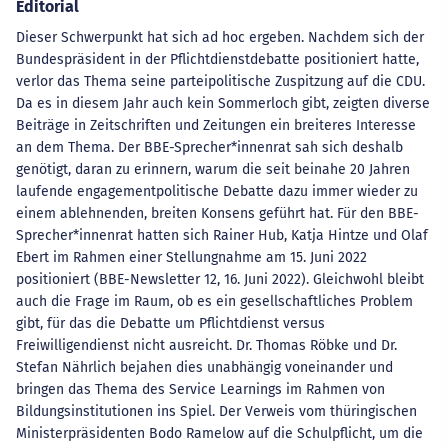
Editorial
Dieser Schwerpunkt hat sich ad hoc ergeben. Nachdem sich der
Bundespräsident in der Pflichtdienstdebatte positioniert hatte,
verlor das Thema seine parteipolitische Zuspitzung auf die CDU.
Da es in diesem Jahr auch kein Sommerloch gibt, zeigten diverse
Beiträge in Zeitschriften und Zeitungen ein breiteres Interesse
an dem Thema. Der BBE-Sprecher*innenrat sah sich deshalb
genötigt, daran zu erinnern, warum die seit beinahe 20 Jahren
laufende engagementpolitische Debatte dazu immer wieder zu
einem ablehnenden, breiten Konsens geführt hat. Für den BBE-
Sprecher*innenrat hatten sich Rainer Hub, Katja Hintze und Olaf
Ebert im Rahmen einer Stellungnahme am 15. Juni 2022
positioniert (BBE-Newsletter 12, 16. Juni 2022). Gleichwohl bleibt
auch die Frage im Raum, ob es ein gesellschaftliches Problem
gibt, für das die Debatte um Pflichtdienst versus
Freiwilligendienst nicht ausreicht. Dr. Thomas Röbke und Dr.
Stefan Nährlich bejahen dies unabhängig voneinander und
bringen das Thema des Service Learnings im Rahmen von
Bildungsinstitutionen ins Spiel. Der Verweis vom thüringischen
Ministerpräsidenten Bodo Ramelow auf die Schulpflicht, um die