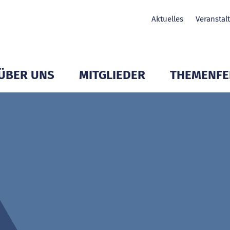
Aktuelles
Veranstal
ÜBER UNS
MITGLIEDER
THEMENFE
Untermenü Mitglieder öffnen
Untermenü Mitglieder öffnen
Untermenü Mit