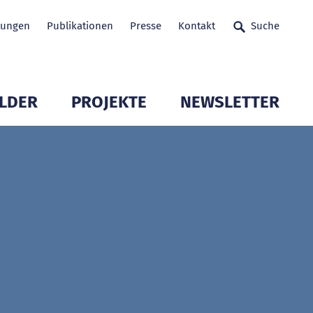
tungen
Publikationen
Presse
Kontakt
Suche
LDER
PROJEKTE
NEWSLETTER
glieder öffnen
Untermenü Mitglieder öffnen
Untermenü Mitglieder 