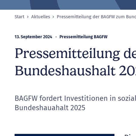
Start
Aktuelles
Pressemitteilung der BAGFW zum Bund
Sie sind hier:
13. September 2024
Pressemitteilung BAGFW
Pressemitteilung 
Bundeshaushalt 2
BAGFW fordert Investitionen in sozia
Bundeshauahalt 2025