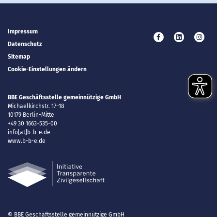
Impressum
Besuchen Sie uns 
Besuchen Si
Besuc
Datenschutz
Sitemap
Cookie-Einstellungen ändern
BBE Geschäftsstelle gemeinnützige GmbH
Michaelkirchstr. 17–18
10179
Berlin-Mitte
+49 30 1663-535-00
E-Mail
info[at]b-b-e.de
Website
www.b-b-e.de
© BBE Geschäftsstelle gemeinnützige GmbH