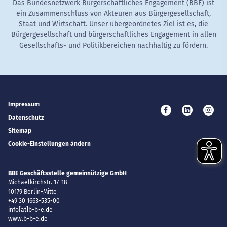
Das Bundesnetzwerk Bürgerschaftliches Engagement (BBE) ist
ein Zusammenschluss von Akteuren aus Bürgergesellschaft,
Staat und Wirtschaft. Unser übergeordnetes Ziel ist es, die
Bürgergesellschaft und bürgerschaftliches Engagement in allen
Gesellschafts- und Politikbereichen nachhaltig zu fördern.
Impressum
Besuchen Sie uns 
Besuchen Si
Besuc
Datenschutz
Sitemap
Cookie-Einstellungen ändern
BBE Geschäftsstelle gemeinnützige GmbH
Michaelkirchstr. 17–18
10179
Berlin-Mitte
+49 30 1663-535-00
E-Mail
info[at]b-b-e.de
Website
www.b-b-e.de