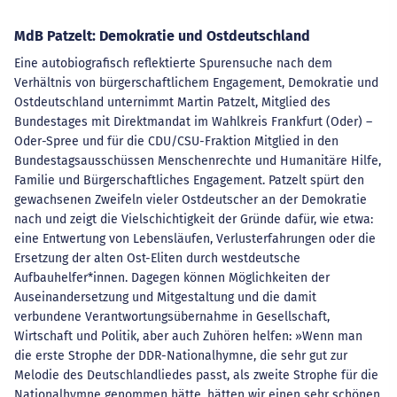
MdB Patzelt: Demokratie und Ostdeutschland
Eine autobiografisch reflektierte Spurensuche nach dem
Verhältnis von bürgerschaftlichem Engagement, Demokratie und
Ostdeutschland unternimmt Martin Patzelt, Mitglied des
Bundestages mit Direktmandat im Wahlkreis Frankfurt (Oder) –
Oder-Spree und für die CDU/CSU-Fraktion Mitglied in den
Bundestagsausschüssen Menschenrechte und Humanitäre Hilfe,
Familie und Bürgerschaftliches Engagement. Patzelt spürt den
gewachsenen Zweifeln vieler Ostdeutscher an der Demokratie
nach und zeigt die Vielschichtigkeit der Gründe dafür, wie etwa:
eine Entwertung von Lebensläufen, Verlusterfahrungen oder die
Ersetzung der alten Ost-Eliten durch westdeutsche
Aufbauhelfer*innen. Dagegen können Möglichkeiten der
Auseinandersetzung und Mitgestaltung und die damit
verbundene Verantwortungsübernahme in Gesellschaft,
Wirtschaft und Politik, aber auch Zuhören helfen: »Wenn man
die erste Strophe der DDR-Nationalhymne, die sehr gut zur
Melodie des Deutschlandliedes passt, als zweite Strophe für die
Nationalhymne genommen hätte, hätten wir einen sehr schönen