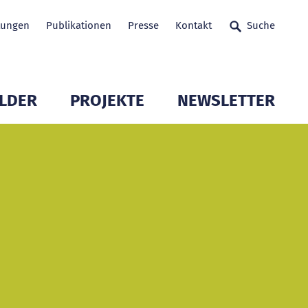
tungen
Publikationen
Presse
Kontakt
Suche
LDER
PROJEKTE
NEWSLETTER
glieder öffnen
Untermenü Mitglieder öffnen
Untermenü Mitglieder 