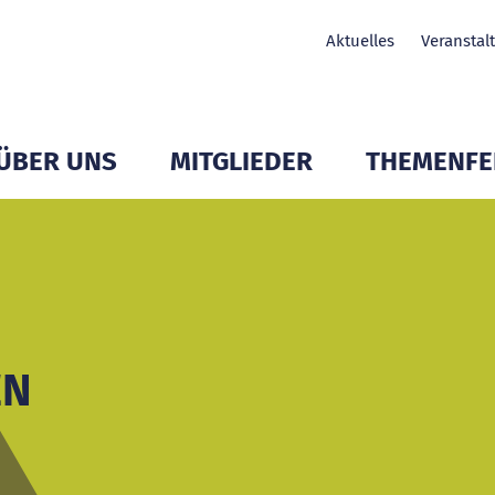
Aktuelles
Veranstal
ÜBER UNS
MITGLIEDER
THEMENFE
Untermenü Mitglieder öffnen
Untermenü Mitglieder öffnen
Untermenü Mit
EN