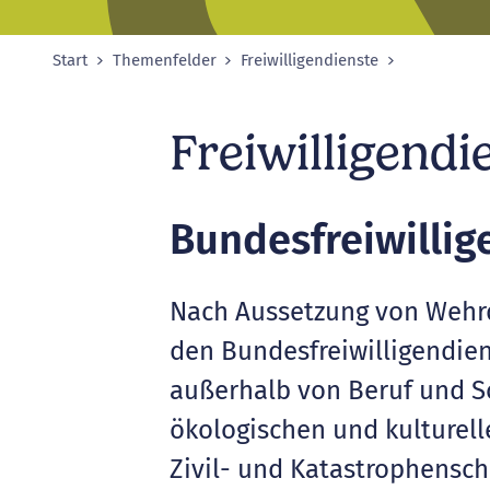
Start
Themenfelder
Freiwilligendienste
Sie sind hier:
Freiwilligendi
Bundesfreiwillig
Nach Aussetzung von Wehrdi
den Bundesfreiwilligendien
außerhalb von Beruf und Sc
ökologischen und kulturell
Zivil- und Katastrophensch