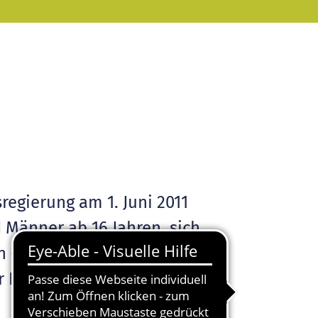
egierung am 1. Juni 2011
 Männer ab 16 Jahren, sich
 – im sozialen,
r Integration sowie im