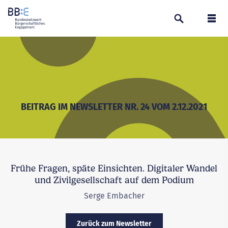
Suchen
Navi
BEITRAG IM NEWSLETTER NR. 24 VOM 2.12.2021
Frühe Fragen, späte Einsichten. Digitaler Wandel
und Zivilgesellschaft auf dem Podium
Serge Embacher
Zurück zum Newsletter