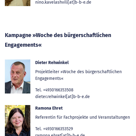
nino.kavelashvili[at]b-b-e.de
Kampagne »Woche des bürgerschaftlichen
Engagements«
Dieter Rehwinkel
Projektleiter »Woche des bürgerschaftlichen
Engagements«
Tel.
+4930166353508
dieter.rehwinkel[at]b-b-e.de
Ramona Ehret
Referentin für Fachprojekte und Veranstaltungen
Tel.
+4930166353529
ramona.ehret[at]b-b-e.de