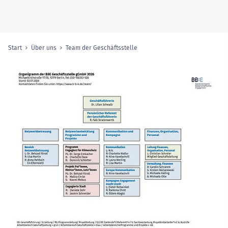
Start
Über uns
Team der Geschäftsstelle
(ausgewählte Seite)
Sie sind hier: