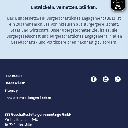
Entwickeln. Vernetzen. Stärken.
Das Bundesnetzwerk Bürgerschaftliches Engagement (BBE) ist
ein Zusammenschluss von Akteuren aus Bürgergesellschaft,
Staat und Wirtschaft. Unser übergeordnetes Ziel ist es, die
Bürgergesellschaft und bürgerschaftliches Engagement in allen
Gesellschafts- und Politikbereichen nachhaltig zu fördern.
Impressum
Besuchen Sie uns 
Besuchen Si
Besuc
Datenschutz
Sitemap
Cookie-Einstellungen ändern
BBE Geschäftsstelle gemeinnützige GmbH
Michaelkirchstr. 17–18
10179
Berlin-Mitte