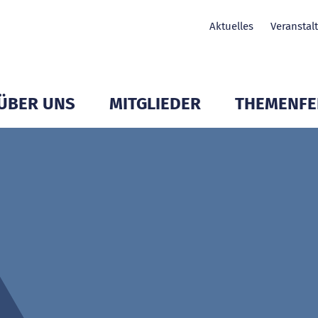
Aktuelles
Veranstal
ÜBER UNS
MITGLIEDER
THEMENFE
Untermenü Mitglieder öffnen
Untermenü Mitglieder öffnen
Untermenü Mit