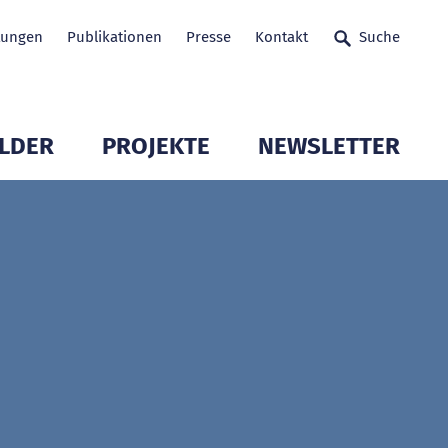
tungen
Publikationen
Presse
Kontakt
Suche
LDER
PROJEKTE
NEWSLETTER
glieder öffnen
Untermenü Mitglieder öffnen
Untermenü Mitglieder 